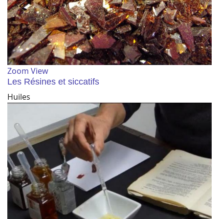
Zoom
View
Les Résines et siccatifs
Huiles