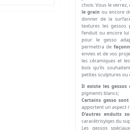
choix. Vous le verrez
le grain
ou encore de 
donner de la surfac
textures les gessos 
l’enduit ou encore lu
pour le gesso adapt
permettra de
façonn
envies et de vos proj
les céramiques et les
bois qu’ils souhaite
petites sculptures ou c
Il existe les gessos 
pigments blancs;
Certains gesso sont
apportent un aspect r
D’autres enduits s
caracétrisyiqes du sup
Les gessos spéciau