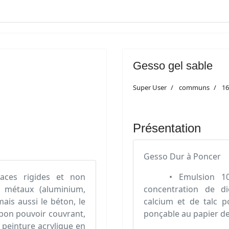
Gesso gel sable
Super User
communs
16
Présentation
Gesso Dur à Poncer
aces rigides et non
• Emulsion 100% 
 métaux (aluminium,
concentration de d
 mais aussi le béton, le
calcium et de talc p
s bon pouvoir couvrant,
ponçable au papier de
 peinture acrylique en