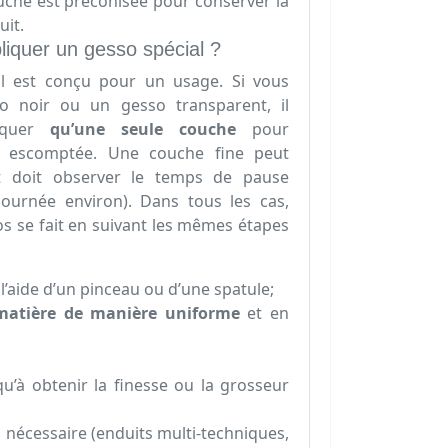
uche est préconisée pour conserver la
uit.
iquer un gesso spécial ?
l est conçu pour un usage. Si vous
 noir ou un gesso transparent, il
liquer
qu’une seule couche
pour
r escomptée. Une couche fine peut
et doit observer le temps de pause
ournée environ). Dans tous les cas,
sos se fait en suivant les mêmes étapes
l’aide d’un pinceau ou d’une spatule;
matière de
manière uniforme
et en
u’à obtenir la finesse ou la grosseur
i nécessaire (enduits multi-techniques,