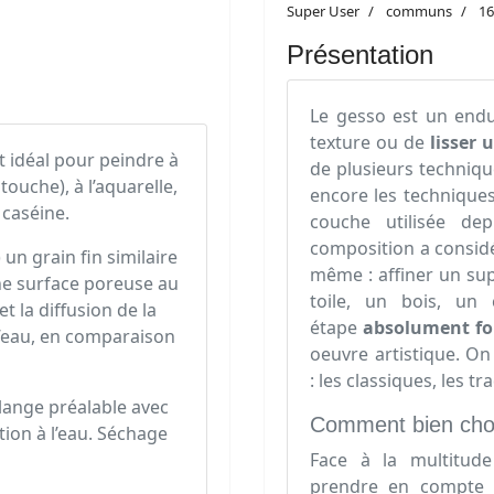
Super User
communs
16
Présentation
Le gesso est un endu
texture ou de
lisser 
 idéal pour peindre à
de plusieurs techniqu
 touche), à l’aquarelle,
encore les technique
 caséine.
couche utilisée de
composition a considé
un grain fin similaire
même : affiner un sup
une surface poreuse au
toile, un bois, un
 la diffusion de la
étape
absolument f
l’eau, en comparaison
oeuvre artistique. O
: les classiques, les t
élange préalable avec
Comment bien choi
tion à l’eau. Séchage
Face à la multitude 
prendre en compte p