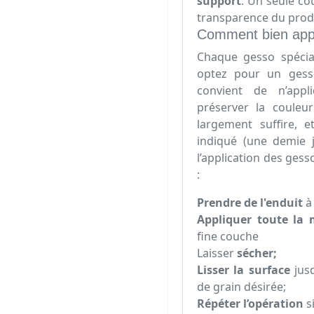
support
. Un seule co
transparence du prod
Comment bien appl
Chaque gesso spécia
optez pour un gesso
convient de n’app
préserver la couleu
largement suffire, 
indiqué (une demie j
l’application des ges
:
Prendre de l'enduit
à 
Appliquer toute la 
fine couche
Laisser
sécher;
Lisser la surface
jusq
de grain désirée;
Répéter l’opération
s