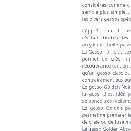
considérés comme cla
semble plus simple… 
les divers gessos spéc
L’Apprêt pour tout
réaliser
toutes les
acryliques, huile, paste
Le Gesso noir Liquitex
permet de créer 
recouvrante
tout en 
qu’un gesso classiqu
contrairement aux au
Le gesso Golden Noir
lui aussi. Il est idéal
se ponce très facilem
Le gesso Golden pou
permet de préparer l
de craie ou de fusain
Le gesso Golden Absor