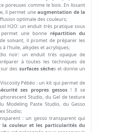
ce poreuses comme le bois. En lissant
ce, il permet une
augmentation de la
ffusion optimale des couleurs;
sol H2O: un enduit très pratique sous
ui permet une bonne
répartition du
de solvant, il promet de préparer les
à l'huile, alkydes et acryliques;
io noir: un enduit très opaque de
préparer à toutes les techniques de
e sur des
surfaces sèche
s et donne un
h Viscosity Pébéo : un kit qui permet de
sécurité ses propres gessos
! Il se
horescent Studio, du Gel de texture
 du Modeling Paste Studio, du Gesso
ex Studio;
ansparent : un gesso transparent qui
 la couleur et les particularités du