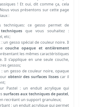
ssiques ! Et oui, dit comme ça, cela
Nous vous présentons sur cette page
iaux :
es techniques: ce gesso permet de
 techniques
que vous souhaitez :
l, etc;
 : un gesso spécial de couleur noire. Il
une
couche opaque et entièrement
présentant les mêmes caractéristiques
e. Il s’applique en une seule couche,
tres gessos;
 : un gesso de couleur noire, opaque
 pour
obtenir des surfaces lisses
car il
ent;
r Pastel : un enduit acrylique qui
es
surfaces aux techniques de pastel
,
 en recréant un support granuleux;
bant : un enduit acrylique qui permet